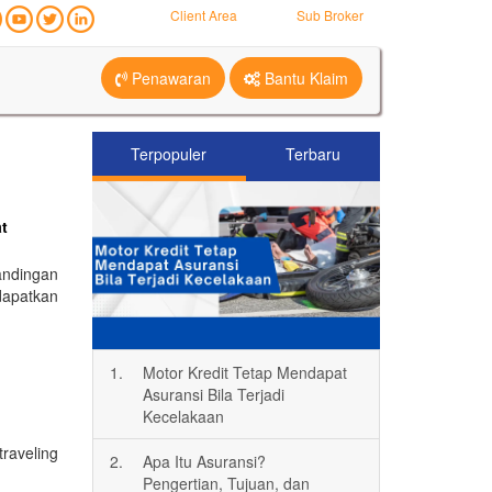
Client Area
Sub Broker
Penawaran
Bantu Klaim
Terpopuler
Terbaru
at
andingan
dapatkan
1.
Motor Kredit Tetap Mendapat
Asuransi Bila Terjadi
Kecelakaan
traveling
2.
Apa Itu Asuransi?
Pengertian, Tujuan, dan