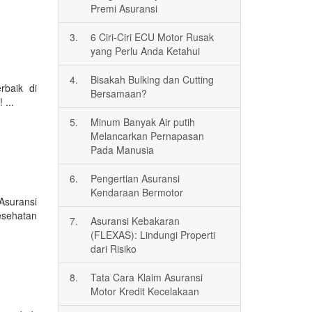
Premi Asuransi
3.
6 Ciri-Ciri ECU Motor Rusak
yang Perlu Anda Ketahui
4.
Bisakah Bulking dan Cutting
rbaik di
Bersamaan?
 ...
5.
Minum Banyak Air putih
Melancarkan Pernapasan
Pada Manusia
6.
Pengertian Asuransi
Kendaraan Bermotor
Asuransi
esehatan
7.
Asuransi Kebakaran
(FLEXAS): Lindungi Properti
dari Risiko
8.
Tata Cara Klaim Asuransi
Motor Kredit Kecelakaan