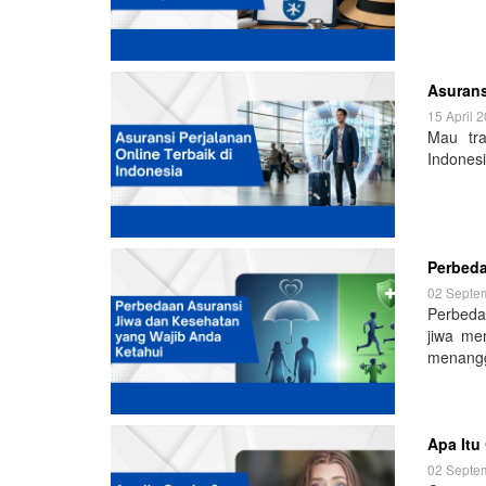
Asurans
15 April 
Mau tra
Indonesi
Perbeda
02 Septe
Perbeda
jiwa me
menangg
Apa Itu
02 Septe