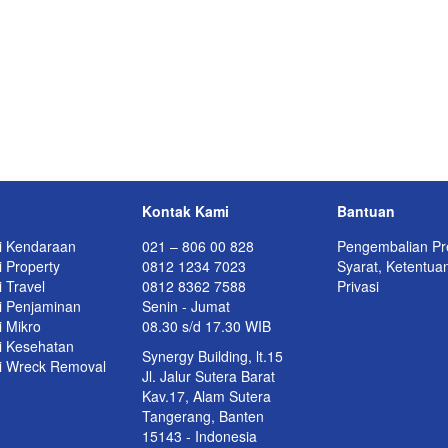
Kontak Kami
Bantuan
i Kendaraan
021 – 806 00 828
Pengembalian Pr
 Property
0812 1234 7023
Syarat, Ketentua
 Travel
0812 8362 7588
Privasi
i Penjaminan
Senin - Jumat
i Mikro
08.30 s/d 17.30 WIB
i Kesehatan
Synergy Building, lt.15
i Wreck Removal
Jl. Jalur Sutera Barat
Kav.17, Alam Sutera
Tangerang, Banten
15143 - Indonesia