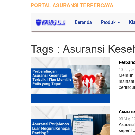
PORTAL ASURANSI TERPERCAYA
Beranda
Produk
Kl
Tags : Asuransi Kese
Perband
10 July 2
Memilih 
manfaat
perlindu
Asurans
05 May 2
Asuransi
seperti 