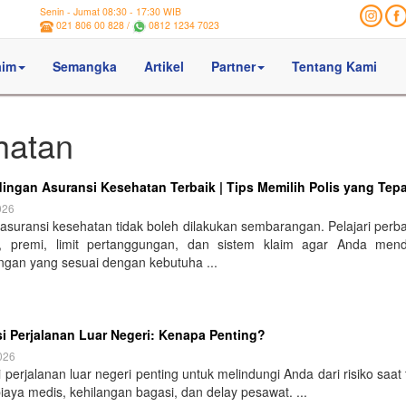
Senin - Jumat 08:30 - 17:30 WIB
021 806 00 828 /
0812 1234 7023
aim
Semangka
Artikel
Partner
Tentang Kami
hatan
ingan Asuransi Kesehatan Terbaik | Tips Memilih Polis yang Tep
026
asuransi kesehatan tidak boleh dilakukan sembarangan. Pelajari perb
, premi, limit pertanggungan, dan sistem klaim agar Anda men
ngan yang sesuai dengan kebutuha ...
i Perjalanan Luar Negeri: Kenapa Penting?
026
 perjalanan luar negeri penting untuk melindungi Anda dari risiko saat 
biaya medis, kehilangan bagasi, dan delay pesawat. ...