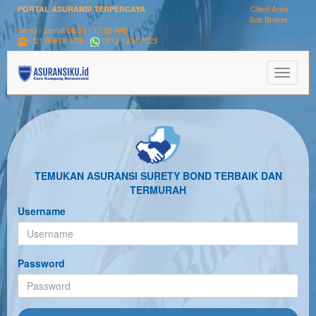
Client Area
PORTAL ASURANSI TERPERCAYA
Sub Broker
Senin - Jumat 08:30 - 17:30 WIB
021 806 00 828 /
0812 1234 7023
Toggle
navigat
TEMUKAN ASURANSI SURETY BOND TERBAIK DAN
TERMURAH
Username
Password