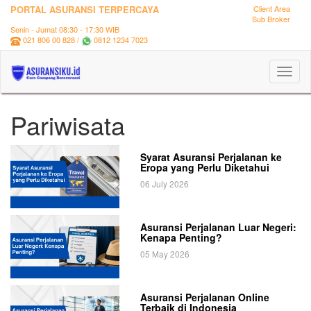
PORTAL ASURANSI TERPERCAYA
Client Area
Sub Broker
Senin - Jumat 08:30 - 17:30 WIB
021 806 00 828 /
0812 1234 7023
Toggl
naviga
Pariwisata
Syarat Asuransi Perjalanan ke
Eropa yang Perlu Diketahui
06 July 2026
Asuransi Perjalanan Luar Negeri:
Kenapa Penting?
05 May 2026
Asuransi Perjalanan Online
Terbaik di Indonesia