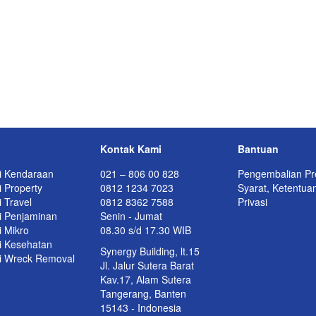
Kontak Kami
Bantuan
i Kendaraan
021 – 806 00 828
Pengembalian Pr
 Property
0812 1234 7023
Syarat, Ketentua
 Travel
0812 8362 7588
Privasi
i Penjaminan
Senin - Jumat
i Mikro
08.30 s/d 17.30 WIB
i Kesehatan
Synergy Building, lt.15
i Wreck Removal
Jl. Jalur Sutera Barat
Kav.17, Alam Sutera
Tangerang, Banten
15143 - Indonesia