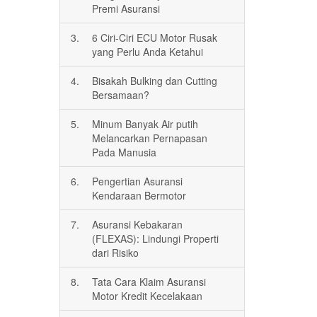
Premi Asuransi
3.
6 Ciri-Ciri ECU Motor Rusak
yang Perlu Anda Ketahui
4.
Bisakah Bulking dan Cutting
Bersamaan?
5.
Minum Banyak Air putih
Melancarkan Pernapasan
Pada Manusia
6.
Pengertian Asuransi
Kendaraan Bermotor
7.
Asuransi Kebakaran
(FLEXAS): Lindungi Properti
dari Risiko
8.
Tata Cara Klaim Asuransi
Motor Kredit Kecelakaan