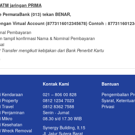
i ATM jaringan PRIMA
 PermataBank (013) tekan BENAR,
dengan Virtual Account (8773116012345678) Contoh : 8773116012
nal Pembayaran
an tampil konfirmasi Nama & Nominal Pembayaran
sai
i Transfer mengikuti kebijakan dari Bank Penerbit Kartu
s
Kontak Kami
Bantuan
i Kendaraan
021 – 806 00 828
Pengembalian Pr
 Property
0812 1234 7023
Syarat, Ketentua
 Travel
0812 8362 7588
Privasi
i Penjaminan
Senin - Jumat
i Mikro
08.30 s/d 17.30 WIB
i Kesehatan
Synergy Building, lt.15
i Wreck Removal
Jl. Jalur Sutera Barat