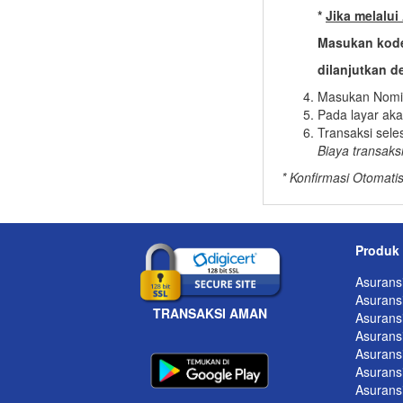
*
Jika melalu
Masukan kode
dilanjutkan 
Masukan Nomi
Pada layar ak
Transaksi sele
B
i
a
y
a transaks
* Konfirmasi Otomati
Produk
Asurans
Asuransi
TRANSAKSI AMAN
Asuransi
Asurans
Asurans
Asurans
Asurans