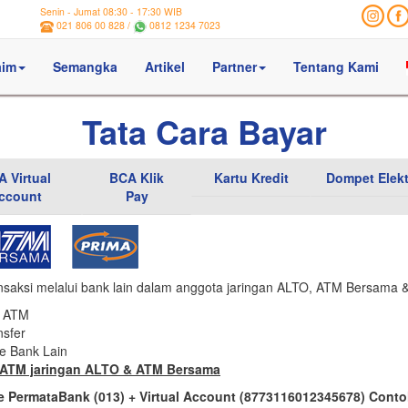
Senin - Jumat 08:30 - 17:30 WIB
021 806 00 828 /
0812 1234 7023
aim
Semangka
Artikel
Partner
Tentang Kami
Tata Cara Bayar
 Virtual
BCA Klik
Kartu Kredit
Dompet Elekt
ccount
Pay
nsaksi melalui bank lain dalam anggota jaringan ALTO, ATM Bersama
u ATM
nsfer
ke Bank Lain
i ATM jaringan ALTO & ATM Bersama
 PermataBank (013) + Virtual Account (8773116012345678) Cont