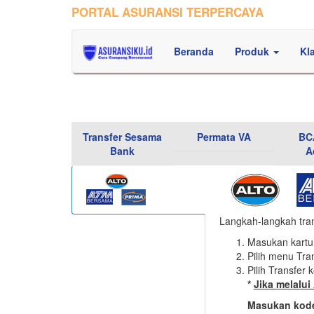
PORTAL ASURANSI TERPERCAYA
Beranda
Produk
Kl
Transfer Sesama
Permata VA
BCA
Bank
A
Langkah-langkah tra
Masukan kart
Pilih menu Tra
Pilih Transfer 
*
Jika melalu
Masukan kode