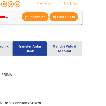
Client Area
Sub Broker
Penawaran
Bantu Klaim
ronik
Transfer Antar
Mandiri Virtual
Bank
Account
 & PRIMA
oh : 0138773116012345678