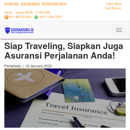
PORTAL ASURANSI TERPERCAYA
Client Area
Sub Broker
Senin - Jumat 08:30 - 17:30 WIB
021 806 00 828 /
0812 1234 7023
Toggl
naviga
Siap Traveling, Siapkan Juga
Asuransi Perjalanan Anda!
Pariwisata | 19 January 2022