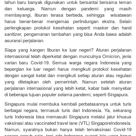
tahun baru banyak digunakan untuk bersantai bersama teman
dan keluarga. Namun dengan pandemi yang masih
membayangi, liburan terasa berbeda, sehingga wisatawan
harus benar-benar mengemas perlindungan ekstra. Selain
perlengkapan protokol kesehatan seperti masker dan hand
sanitizer, pengamanan tambahan yang bisa Anda bawa adalah
asuransi perjalanan.
Siapa yang kangen liburan ke luar negeri? Aturan perjalanan
internasional telah diperketat dengan munculnya Omicron, jenis
varian baru Covid-19. Semua warga negara Indonesia yang
bepergian ke luar negeri harus mengikuti protokol kesehatan
dengan sangat ketat dan mengikuti setiap aturan atau regulasi
yang ditetapkan oleh pemerintah. Namun setelah aturan
perjalanan internasional yang lebih ketat, kabar baik menyebar
di beberapa tujuan populer selama pandemi, seperti Singapura.
Singapura mulai membuka kembali perbatasannya untuk turis
berbagai negara, termasuk turis dari Indonesia. Ya, sekarang
turis Indonesia bisa memasuki Singapura melalui jalur khusus
vaksinasi atau vaccinated travel lane (VTL) SingaporeIndonesia.
Namun, syaratnya bukan hanya telah tervaksinasi Covid-19
secara penuh saja, tapi ada beberapa syarat lain yang harus