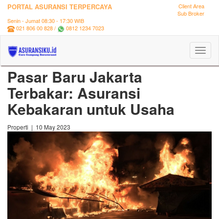
PORTAL ASURANSI TERPERCAYA
Client Area
Sub Broker
Senin - Jumat 08:30 - 17:30 WIB
021 806 00 828 /
0812 1234 7023
Toggl
naviga
Pasar Baru Jakarta
Terbakar: Asuransi
Kebakaran untuk Usaha
Properti | 10 May 2023