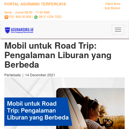
PORTAL ASURANSI TERPERCAYA
Client Area
Sub Broker
Senin - Jumat 08:30 - 17:30 WIB
021 806 00 828 /
0812 1234 7023
Toggl
naviga
Mobil untuk Road Trip:
Pengalaman Liburan yang
Berbeda
Pariwisata | 14 December 2021