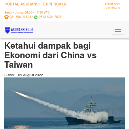
PORTAL ASURANSI TERPERCAYA
Client Area
Sub Broker
Senin - Jumat 08:30 - 17:30 WIB
021 806 00 828 /
0812 1234 7023
Toggl
naviga
Ketahui dampak bagi
Ekonomi dari China vs
Taiwan
Bisnis | 09 August 2022