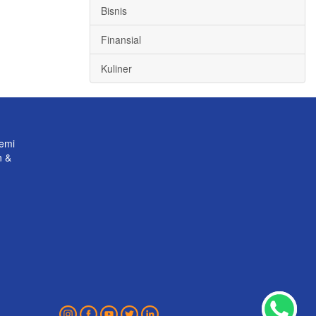
Bisnis
Finansial
Kuliner
emi
n &