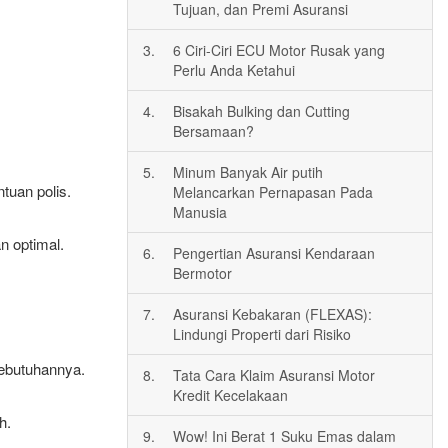
Tujuan, dan Premi Asuransi
3.
6 Ciri-Ciri ECU Motor Rusak yang
Perlu Anda Ketahui
4.
Bisakah Bulking dan Cutting
Bersamaan?
5.
Minum Banyak Air putih
tuan polis.
Melancarkan Pernapasan Pada
Manusia
n optimal.
6.
Pengertian Asuransi Kendaraan
Bermotor
7.
Asuransi Kebakaran (FLEXAS):
Lindungi Properti dari Risiko
kebutuhannya.
8.
Tata Cara Klaim Asuransi Motor
Kredit Kecelakaan
h.
9.
Wow! Ini Berat 1 Suku Emas dalam