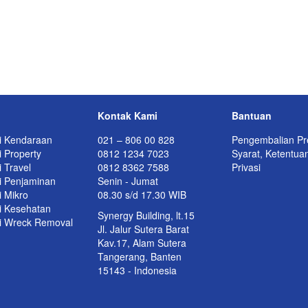
Kontak Kami
Bantuan
i Kendaraan
021 – 806 00 828
Pengembalian Pr
 Property
0812 1234 7023
Syarat, Ketentua
 Travel
0812 8362 7588
Privasi
i Penjaminan
Senin - Jumat
i Mikro
08.30 s/d 17.30 WIB
i Kesehatan
Synergy Building, lt.15
i Wreck Removal
Jl. Jalur Sutera Barat
Kav.17, Alam Sutera
Tangerang, Banten
15143 - Indonesia