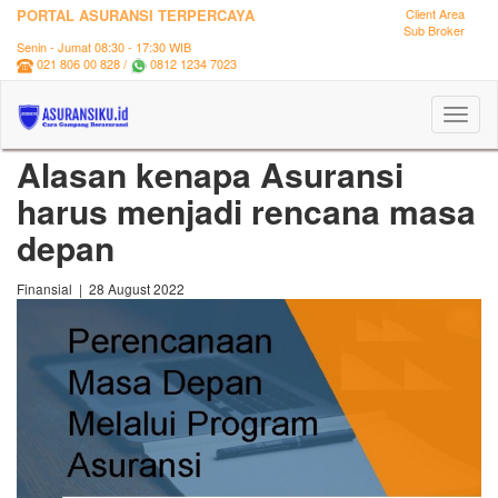
PORTAL ASURANSI TERPERCAYA
Client Area
Sub Broker
Senin - Jumat 08:30 - 17:30 WIB
021 806 00 828 /
0812 1234 7023
Toggl
naviga
Alasan kenapa Asuransi
harus menjadi rencana masa
depan
Finansial | 28 August 2022