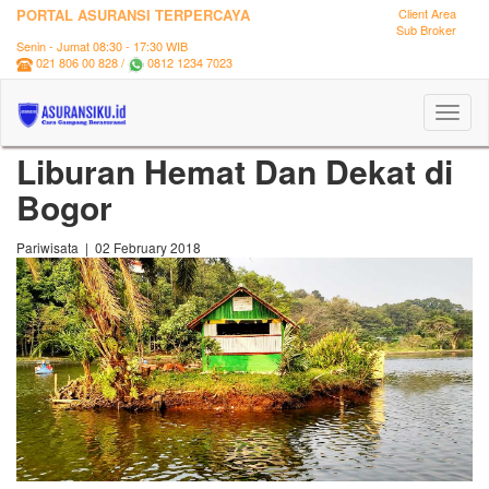
PORTAL ASURANSI TERPERCAYA
Client Area
Sub Broker
Senin - Jumat 08:30 - 17:30 WIB
021 806 00 828 /
0812 1234 7023
Toggl
naviga
Liburan Hemat Dan Dekat di
Bogor
Pariwisata | 02 February 2018