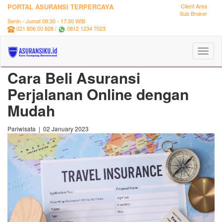
PORTAL ASURANSI TERPERCAYA
Client Area
Sub Broker
Senin - Jumat 08:30 - 17:30 WIB
021 806 00 828 /
0812 1234 7023
Toggl
naviga
Cara Beli Asuransi
Perjalanan Online dengan
Mudah
Pariwisata | 02 January 2023