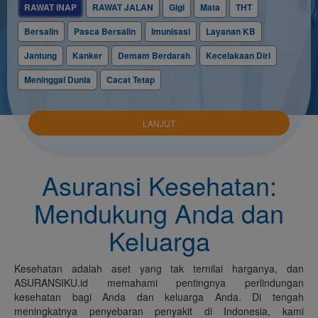
RAWAT INAP
RAWAT JALAN
Gigi
Mata
THT
Bersalin
Pasca Bersalin
Imunisasi
Layanan KB
Jantung
Kanker
Demam Berdarah
Kecelakaan Diri
Meninggal Dunia
Cacat Tetap
Asuransi Kesehatan:
Mendukung Anda dan
Keluarga
Kesehatan adalah aset yang tak ternilai harganya, dan
ASURANSIKU.id memahami pentingnya perlindungan
kesehatan bagi Anda dan keluarga Anda. Di tengah
meningkatnya penyebaran penyakit di Indonesia, kami